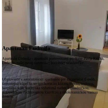
Apartmán Ľudmila
Apartmán Ľudmila - apartmán pomenovaný po dcére Pavla Križka,
Ľudmile, našej prvej slovenskej hudobnej skladateľke.
Ubytovanie v samostatnom apartmáne pre maximálne 6 osôb,
samostatná kúpeľňa so sprchovacím kútom, fénom, toaletou,
bezplatná wifi, kuchynka vybavená riadmi s chladničkou,
mikrovlnkou, rýchlovarnou kanvicou a sklokeramickou varnou
doskou.