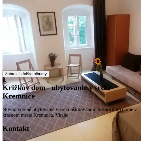
Zobraziť ďalšie albumy
Križkov dom - ubytovanie v srdci
Kremnice
Novootvorené ubytovanie v zrekonštruovanom historickom dome v
krásnom meste Kremnica. Vitajte.
Kontakt