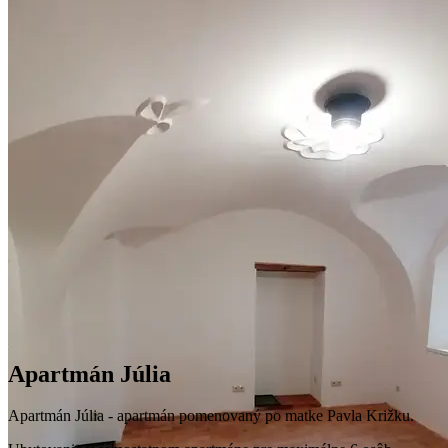
Apartmán Júlia
Apartmán Júlia - apartmán pomenovaný po matke Pavla Križku.