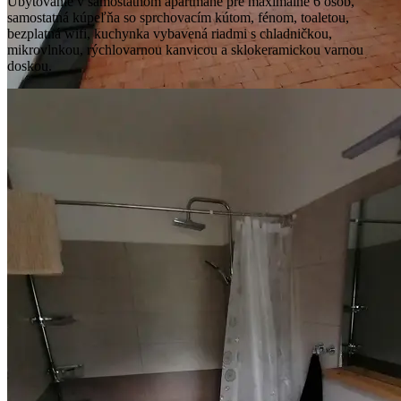
Ubytovanie v samostatnom apartmáne pre maximálne 6 osôb,
samostatná kúpeľňa so sprchovacím kútom, fénom, toaletou,
bezplatná wifi, kuchynka vybavená riadmi s chladničkou,
mikrovlnkou, rýchlovarnou kanvicou a sklokeramickou varnou
doskou.