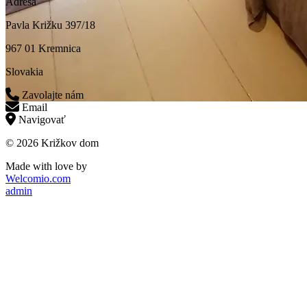
Adresa
Pavla Križku 397/18
967 01 Kremnica
Slovakia
Zavolajte nám
Email
Navigovať
© 2026 Križkov dom
Made with love by
Welcomio.com
admin